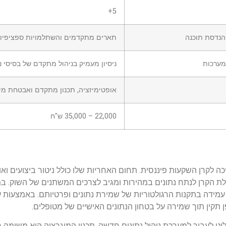
5+
הנדסת תוכנה
תארים מתקדמים והשתלמויות ספציפיו
ניסיון מעמיק בניהול מתקדם של בסיסי נ
אופטימיזציה, תכנון מתקדם ואבטחת מי
22,000 – 35,000 ש"ח
ה לקרן השקעות פיננסית. תחום האחריות שלו כולל ניטור ביצועים וא
לת הקרן לנתח נתונים במהירות ומגיב לצרכים המשתנים של השוק. ב
מידה בתקנות הרגולטוריות של שמירת נתונים ופרטיותם. באמצעות עב
תקין תוך שמירה על בטחון הנתונים האישיים של מטופלים.
רי DBA היא כאשר הארגון מחליט לעבור למערכת ניהול נתונים חדשה. תכנון המיגרציה הוא 