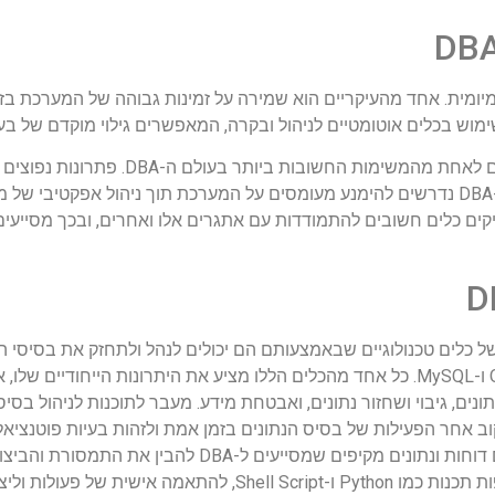
מיומית. אחד מהעיקריים הוא שמירה על זמינות גבוהה של המערכת ב
ימוש בכלים אוטומטיים לניהול ובקרה, המאפשרים גילוי מוקדם של בעיות
אתגר נוסף הוא הבטחת אבטחת המידע, שהפכה עם הזמנים
גישה והתקנת עדכונים שוטפים למערכות. יתרה מכך, רוב ה-DBA נדרשים להימנע מעומסים על המערכת תוך 
שתמש יציבה. הקורסים השונים לתחום ה-DBA מעניקים כלים חשובים להתמודדות עם אתגרים אלו ואחרים,
תמש במגוון רחב של כלים טכנולוגיים שבאמצעותם הם יכולים לנהל ולתחזק את בסי
כוללים תוכנות לניהול בסיסי נתונים כמו Oracle, SQL Server ו-MySQL. כל אחד מהכלים הללו מציע את ה
התאמה של בסיסי נתונים, גיבוי ושחזור נתונים, ואבטחת מידע. מעבר לתוכנות לניהול 
אחר הפעילות של בסיס הנתונים בזמן אמת ולזהות בעיות פוטנציאליו
נדרשים להשתמש כסקריפטים יומיומיים אשר נכתבים בשפות תכנות כמו Python ו-t