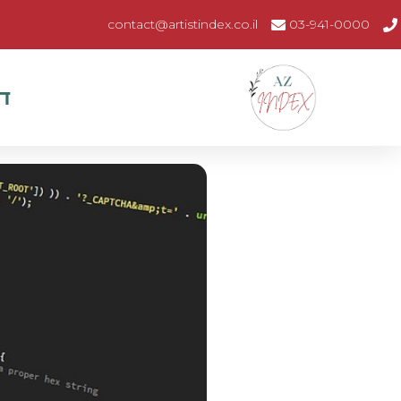
contact@artistindex.co.il
03-941-0000
ד