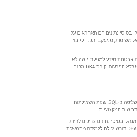
ל ארגון המנהל נתונים. מנהלי בסיסי נתונים הם האחראים על
ל משימות, ממעקב ותכנון לגיבוי
יות אבטחת מידע למניעת גישה לא
מורשית ועוד. בנוסף, מאחר והמידע הוא משאב בעל ערך רב, ה-DBA נדרש לוודא שהמערכת פועלת בצורה מיטבית ושהמידע נגיש ללא הפרעות. קורס DBA מקנה
להיות DBA מצליח דורש שילוב של כישורים טכניים ואישיים. בתחום הטכני, חובה להכיר מערכות ניהול בסיסי נתונים שונות ולקבל שליטה ב-SQL, שפת השאילתות
רישות המקצועיות.
זמן אמת. מנהלי בסיסי נתונים צריכים להיות
בעלי יכולת עבודה תחת לחץ ולדעת איך לתפקד בסביבות דינאמיות. בדומה לתחומים רבים אחרים בתחום הטכנולוגיה, תפקיד ה-DBA דורש יכולת ללמידה מתמשכת