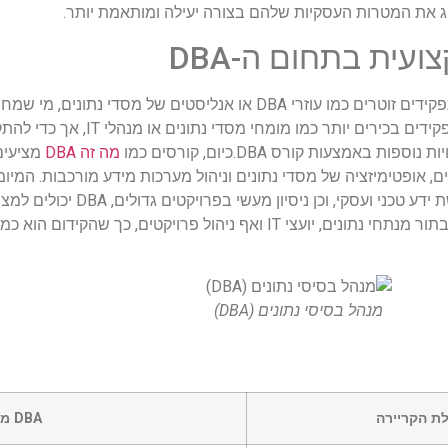
יג את המטרות העסקיות שלהם בצורה יעילה ומותאמת יותר.
עית בתחום ה-DBA
בעוד שהתחלת הקריירה בתחום ה-DBA עשויה להתחיל בתפקידים זוטרים כמו עוזרי BA
ייתקל בחוסר הזדמנויות. עם הזמן, DBA יכולים ל
צעות קורס DBA.כיום, קורסים כמו
מה זה DBA
מציעים
 אופטימיזציה של מסדי נתונים וניהול מערכות מידע מורכבות. המיומ
מכינות את המשתתפים למגוון משרות DBA.באמ
בשוק העבודה. התפקיד והקידום מושפעים מכישורי ה-DBA בתור מנתחי נתונים, יועצי IT ו
מנהל בסיסי נתונים (DBA)
DBA מנוסה