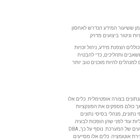
זמן ששיעור המידע הנדרש לאחסון
 וניטור ביצועים מדויק.
 לאחת מהמשימות החשובות ביותר בעולם ה-DBA. פתרונות נפוצים כוללים הצפנת מידע, ניהול זכויות
ניהול אפקטיבי של משאבים ותהליכים, כדי להבטיח
 ובכך מסייעים למנהלים להיות מוכנים טוב יותר
סי הנתונים בצורה אופטימלית. כלים אלו
יתרונות הייחודיים שלו, אך כולם מספקים את הפונקציות
בסיסי נתונים, מנהלי בסיסי נתונים
ת עוד לפני שהן הופכות לבעיה
רצינית. כלים כמו Nagios, Grafana ו-Elastic Stack מספקים דוחות ונתונים מקיפים שמסייעים ל-DBA להבין את התמסורת והביצועים של המערכת. נוסף על כך, DBA
Shell Scrip, להתאמה אישית של פעולות וליצירת אוטומציה. כלים אלו מסייעים