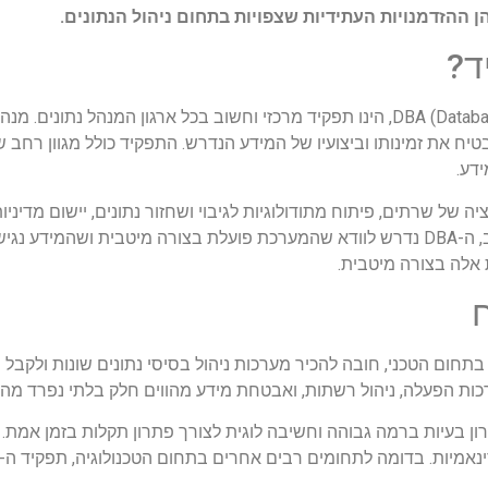
ן ההזדמנויות העתידיות שצפויות בתחום ניהול הנתונים.
תפקידו של מנהל בסיסי נתונים, הידוע כ-DBA (Database Administrator), הינו תפקיד מרכזי וחשוב בכ
יח את זמינותו וביצועיו של המידע הנדרש. התפקיד כולל מגוון רחב ש
דע.
ה של שרתים, פיתוח מתודולוגיות לגיבוי ושחזור נתונים, יישום מדינ
אלה בצורה מיטבית.
כות הפעלה, ניהול רשתות, ואבטחת מידע מהווים חלק בלתי נפרד מהד
ם, תפקיד ה-DBA דורש יכולות פיתרון בעיות ברמה גבוהה וחשיבה לוגית לצורך פתרון תקלות ב