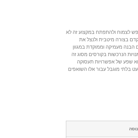
D או אנליסטים של מסדי נתונים, מי שמחפש לצמוח ולהתפתח במקצוע זה לא
התקדם לתפקידים בכירים יותר כמו מומחי מסדי נתונים או מנהלי IT, אך כדי להתקדם בצורה מיטבית ולנצל את
 הבנה מעמיקה וממוקדת במגוון
נויות הנרכשות בקורסים מסוג זה
צעות רכישת ידע טכני ועסקי, וכן ניסיון מעשי בפרויקטים גדולים, DBA יכולים למצוא שפע של אפשרויות תעסוקה
אף ניהול פרויקטים, כך שהקידום הוא כמעט בלתי מוגבל עבור אלו השואפים