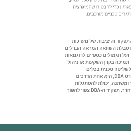
ארגון כדי להבטיח שהמיגרציה
גרים טכניים מורכבים.
וה חלק קריטי בהבטחת התפקוד והיציבות של מערכות
ן, תפקיד ה-DBA ממשיך להתפתח ולהתרחב. עם טבלת השוואה המראה הבדלים
בין אנשי מקצוע בתחילת דרכם לבין אלו המנוסים, ברור שלניסיון ולידע יש השפעה מרכזית על יכולות הביצוע של ה-DBA ועל תגמולים כספיים.לדוגמאות
 פועל. מקרים כמו תמיכה בקרן השקעות או ניהול
לשליטה טכנית בכלים
ובטכנולוגיות אלא גם להבנה מעמיקה של העסק והצרכים הייחודיים שלו.השקעה בלימודים ובקורסים מקצועיים, כמו קורס DBA, היא אחת הדרכים
ויים למציאת משרות DBA מתגמלות ומאתגרות. כיוון שתפקיד ה-DBA הוא דינמי ומשתנה, יכולת להסתגלות
ולמידה מתמשכת בולטים כתכונות חיוניות להצלחה במקצוע זה. בעולם המודרני, שבו מידע ונתונים מתרחבים בקצב מסחרר, תפקיד ה-DBA צפוי להפוך