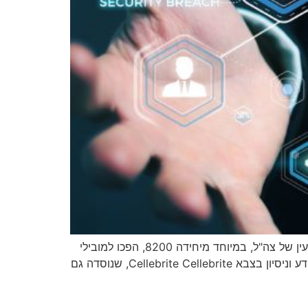
המודל הישראלי של הסבת ידע וניסיון מודיעיני צבאי לעולם העסקי מהווה תופעה ייחודית בנוף העולמי. יוצאי יחידות המודיעין של צה"ל, במיוחד מיחידה 8200, הפכו למובילי
חדשנות בתחום המודיעין העסקי והטכנולוגי, מייסדים חברות המשנות את פני התעשייה העולמית. חברות מודיעין שצברו ידע וניסיון בצבא Cellebrite Cellebrite, שנוסדה גם