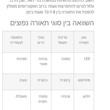
חשוב להימנע מחשיפה ממושכת מדי לאור, שכן הדבר
עלול לגרום להתפרצות אצות. ברוב האקווריומים מומלץ
להפעיל את התאורה בין 8 ל-10 שעות ביום.
השוואה בין סוגי תאורה נפוצים
סוג
צריכת
אורך
התאמה
תאורה
חשמל
חיים
לצמחייה
LED
נמוכה
גבוהה
מצוינת
מאוד
פלורסנט
בינונית
בינונית
טובה
הלוגן
גבוהה
נמוכה
מוגבלת
יחסית