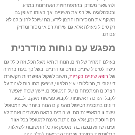
ולהישאר מעודכן בהתפתחויות האחרונות במדע
ובטכנולוגיה של רפואת השיניים. אך באותו האופן גם
משקף את המסירות והרצון לידע, מה שיוכל להניב לנו לא
רק טיפול מעולה אלא גם שירות רפואי מסור ומדויק
עבורנו.
מפגש עם נוחות מודרנית
בעולם המהיר של היום, הנוחות היא מעל הכל, וזה כולל גם
גישה לטיפול שיניים נוחים ומודרניים. בשל כך בעת בחירה
של
רופא שיניים בקריות
, חשוב לשקול אפשרויות תקשורת
דיגיטליות, הכוללות ייעוץ טלפוני, שיפגין מחויבות לענות על
הצרכים המתפתחים של המטופלים. ייעוץ שכזה יאפשר
לקבל הערכה ראשוניות, לקבוע פגישות מעקב ולבצע
דיונים בתוכנית הטיפול מהמיקום הנוח ביותר של המטופל.
גישה זו המאפיינת מתן שירותים במאה העשרים ואחת לא
רק חוסכת זמן, אלא גם נותנת מענה למטופל בכל אזור
ופינה שהוא נמצה בה ומספק את כל התשובות לשאלות
הרלוונטיות במערך שירותי הבריאות לחלל הפה.