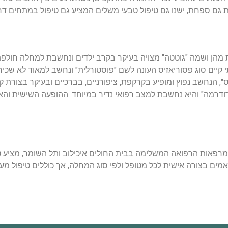
ם ספחת, ישנו גם טיפול טבעי משלים המציע גם טיפול במתחים דרך די
כאשר אחת מהן ושמה "גוטטה" מצויה בעיקר בקרב ילדים ונחשבת למחלה חול
 קיים סוג פסוריאזיס העונה לשם "פוסטורלית" ונחשב למאוד לא שכי
ריס", הנחשב נפוץ ומופיע בקרקפת, ציפורניים, בברכיים ובעיקר בצורת
ודרמה" והיא נחשבת למצב רפואי נדיר במיוחד. ההופעה השישית והא
מרפאות הרפואה המשלימה בבית החולים איכילוב ותל השומר, מציע טי
ים בצורה אישית לכל מטופל ולפי סוג המחלה, אך כוללים טיפול מעמיק