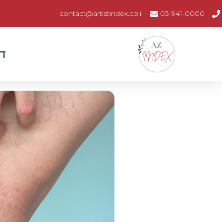
contact@artistindex.co.il
03-941-0000
ד