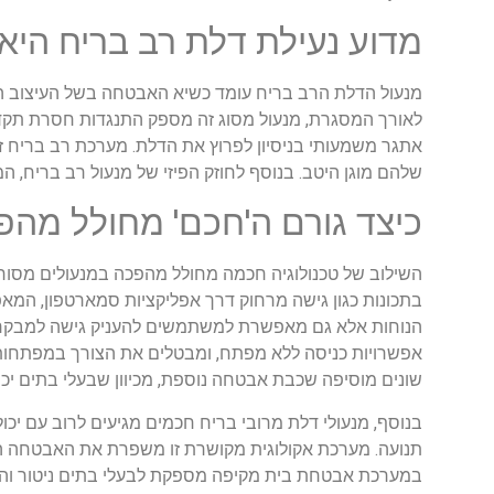
מדוע נעילת דלת רב בריח הי
מנעול הדלת הרב בריח עומד כשיא האבטחה בשל העיצוב המ
לאורך המסגרת, מנעול מסוג זה מספק התנגדות חסרת תקדי
אתגר משמעותי בניסיון לפרוץ את הדלת. מערכת רב בריח ז
שלהם מוגן היטב. בנוסף לחוזק הפיזי של מנעול רב בריח, 
כיצד גורם ה'חכם' מחולל מהפ
השילוב של טכנולוגיה חכמה מחולל מהפכה במנעולים מסורת
בתכונות כגון גישה מרחוק דרך אפליקציות סמארטפון, המאפ
הנוחות אלא גם מאפשרת למשתמשים להעניק גישה למבקרים 
אפשרויות כניסה ללא מפתח, ומבטלים את הצורך במפתחות פי
שונים מוסיפה שכבת אבטחה נוספת, מכיוון שבעלי בתים יכו
בנוסף, מנעולי דלת מרובי בריח חכמים מגיעים לרוב עם יכ
תנועה. מערכת אקולוגית מקושרת זו משפרת את האבטחה הכ
במערכת אבטחת בית מקיפה מספקת לבעלי בתים ניטור והתרא