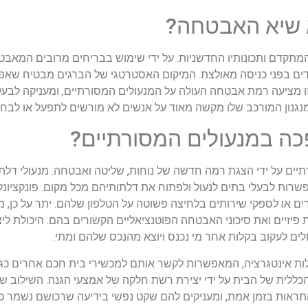
א שיא האבטחה?
תקדם ותכונותיו החדשניות. על ידי שימוש בבריחים מרובים המאבט
ם בפני כניסה מאולצת. המיקום האסטרטגי של הברגים מבטיח שאפילו
ו מציעה רמת אבטחה העולה על המנעולים המסורתיים, ומעניקה לבע
המנגנון המורכב שלו מקשה מאוד על אנשים לא מורשים לתפעל או לבחו
כה במנעולים המסורתיים?
יים על ידי הצגת רמה חדשה של נוחות, שליטה ואבטחה. מנעולי דלת
שרות לבעלי בתים לנעול ולפתוח את דלתותיהם מכל מקום. פונקציונ
או לספקי שירותים בלחיצה פשוטה על הטלפון שלהם. יתר על כן, מ
זיים ואת סיכוני האבטחה הפוטנציאליים הקשורים בהם. היכולת ליצור
לים לעקוב בקלות אחר מי נכנס ויוצא מהנכס שלהם ומתי.
ולות אינטגרציה, המאפשרות לקשר אותם למכשירי בית חכם אחרים כגו
ללית של הבית על ידי יצירת רשת חלקה של אמצעי הגנה. השילוב ש
ות בזמן אמת, ומעניקים להם שקט נפשי בידיעה שרכושם נשמר כל הז