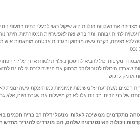
צדיקה את העלויות הנלוות היא שיקול ראוי לבעלי בתים המעונייני
שויה להיות גבוהה יותר בהשוואה לאפשרויות המסורתיות, היתרונו
יסה ללא מפתח, בקרת גישה מרחוק והגדרות אבטחה מותאמות אישית ה
נכס.
בטחה מקיפות יכול להביא לחיסכון בעלויות לטווח ארוך על ידי הפ
שאבדו. היכולת לנטר ולנהל מרחוק את הגישה לנכס יכולה גם למזער 
או נזק לרכוש.
יח חכמים משתרעת על משימות יומיומיות כמו הענקת גישה זמנית לאו
ם של בני הבית. תכונות אלו לא רק מייעלות את שגרת היום, אלא גם
בטחה מתקדמים ממשיכה לעלות. מנעולי דלת רב בריח חכמים בו
דמות ויכולות האינטגרציה שלהם, הם מוגדרים להגדיר מחדש ת