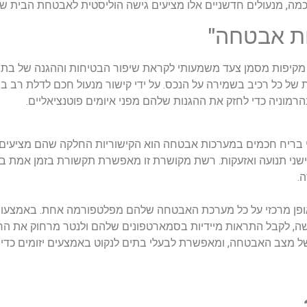
חכמה, מנעולים חדשניים אלו מציעים גישה הוליסטית לאבטחת הבית שה
ות אבטחה"
יפות מסמן צעד משמעותי לקראת שיפור הבטיחות וההגנה של בתים מ
 כל רכיב בשמירה על הנכס. על ידי קישור מנעול חכם לדלת רב ברי
רמוניה כדי לחזק את ההגנות שלהם מפני איומים פוטנציאליים.
י בריח חכמים במערכות אבטחה הוא הקישוריות החלקה שהם מציעים. נ
שני תנועה ואזעקות. רשת מקושרת זו מאפשרת תקשורת בזמן אמת בין
.
ן מרכזי על כל מערכת האבטחה שלהם מפלטפורמה אחת. באמצעות ייש
ה, לקבל התראות מיידיות בסמארטפונים שלהם ולנטר מרחוק את הרכ
מצב האבטחה, ומאפשרת לבעלי בתים לנקוט באמצעים יזומים כדי ל