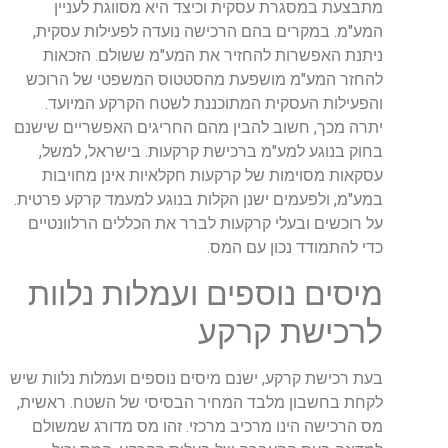
מתבצעת במסגרת עסקית וכיצד היא מסווגת לעניין
המע"מ. במקרים בהם הרכישה נועדה לפעילות עסקית,
ניתנת האפשרות להחזיר את המע"מ ששולם. הזכאות
להחזר המע"מ מושפעת מהסטטוס המשפטי של הרוכש
והפעילות העסקית המתוכננת לשטח הקרקע המיועד.
יתרה מכך, חשוב להבין מהם החריגים האפשריים שישנם
בחוק בנוגע למע"מ ברכישת קרקעות. בישראל, למשל,
עסקאות מסוימות של קרקעות חקלאיות אינן מחויבות
במע"מ, ולפעמים ישנן הקלות בנוגע למעמד קרקע פרטית.
על רוכשים ובעלי קרקעות לברר את הכללים הרלוונטיים
כדי להתמודד נכון עם המס.
מיסים נוספים ועמלות נלוות
לרכישת קרקע
בעת רכישת קרקע, ישנם מיסים נוספים ועמלות נלוות שיש
לקחת בחשבון מלבד המחיר הבסיסי של השטח. ראשית,
מס הרכישה הינו מרכיב מרכזי. זהו מס מדורג שמשולם