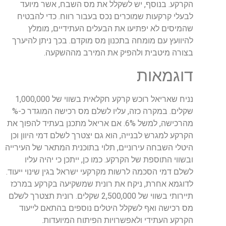
הקרקע. בנוסף, יש לשקלל את מס השבח, אשר מיועד
לבעלי קרקעות שמוכרים נכס בעבור רווח. כדי להבטיח
שהמיסים לא יפתיעו את הבעלים העתידיים, מומלץ
להיוועץ עם מומחה בתכנון מס מוקדם. בכך ניתן להיערך
בצורה מיטבית ולהפיק את המירב מההשקעה.
דוגמאות
נניח שאריאל רוכש קרקע חקלאית בשווי של 1,000,000
שקלים. במקרה כזה, עליו לשלם מס רכישה המוגדר כ-%
מהרכישה, למשל 6%. אם אריאל מתכנן בעתיד להפוך את
הקרקע למגרש לבנייה, הוא גם יצטרך לשלם דמי היוון וכן
היטלי השבחה עירוניים, תלוי בתוכנית המתאר של העירייה
ובשווי התוספת של הקרקע. כמו כן, ייתכן כי יהיה עליו
לשלם דמי הסכמה לרשות מקרקעי ישראל בגין שינוי ייעוד.
לדוגמא אחרת, ניקח את רונית שמשקיעה בקרקע במרכז
תיירותי בשווי של 2,500,000 שקלים. רונית תצטרך לשלם
מס רכישה ואף לשקלל היטלים נוספים בהתאם לייעוד
הקרקע העתידי ולאפשרויות הפיתוח המיועדות.