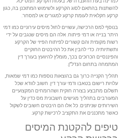
למדינה בעת ההעברה של בעלות הקרקע. המס יכול
להשתנות בהתאם לסוג הקרקע ולשימוש המתוכנן בה, כגון
קרקע חקלאית לעומת קרקע למגורים או למסחר.
בנוסף למס הרכישה, עשויים לחול מיסים עירוניים כמו דמי
היתר בנייה או דמי פיתוח. אלה הם מיסים שנגבים על ידי
רשות מקומית והם קשורים לפיתוח הפיזי של הקרקע
ותשתיותיה. כדי להבין את כל ההיבטים החוקיים
והפיננסיים הכרוכים בכך, מומלץ להיוועץ בעורך דין
המתמחה בתחום הנדל"ן.
תהליך הקנייה כרוך גם בהוצאות נוספות כמו דמי שמאות,
עלויות רישום בטאבו ודמי עורך דין. חשוב לוודא שכל
תשלום מתבצע בצורה חוקית ושהרומחים המקצועיים
המעורבים בתהליך מגישים חשבונית מס כדין על
השירותים שניתנים. כל אלו הם היבטים חשובים לשקול
כאשר מתכננים את התקציב לרכישת קרקע.
טיפים להקטנת המיסים