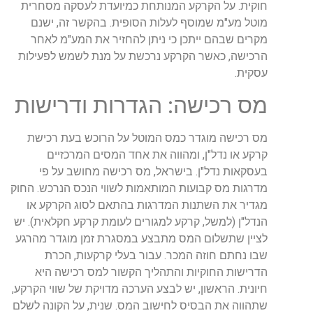
חוקית. על הקרקע המנותחת כמיועדת לעסקה מסחרית
מוטל מע"מ שמוסף לעלות הסופית. בהקשר זה, ישנם
מקרים שבהם ייתכן כי ניתן להחזיר את המע"מ לאחר
הרכישה, כאשר הקרקע נרכשת על מנת לשמש לפעילות
עסקית.
מס רכישה: הגדרות ודרישות
מס רכישה מוגדר כמס המוטל על הרוכש בעת רכישת
קרקע או נדל"ן, ומהווה את אחד המסים המרכזיים
בעסקאות נדל"ן. בישראל, מס רכישה מחושב על פי
מדרגות מס קבועות המותאמות לשווי הנכס הנרכש. החוק
מגדיר את השתנות המדרגות בהתאם לסוג הקרקע או
הנדל"ן (למשל, קרקע למגורים לעומת קרקע חקלאית). יש
לציין שתשלום המס מתבצע במסגרת זמן מוגדר מהרגע
שבו נחתם חוזה המכר. עבור בעלי קרקעות, הכרת
הדרישות החוקיות והתהליך הקשור למס רכישה היא
חיונית. הראשון, יש לבצע הערכה מדויקת של שווי הקרקע,
שתהווה את הבסיס לחישוב המס. שנית, על הקונה לשלם