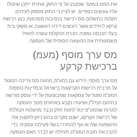
את המס במועד שנקבע על פי החוק, אחרת ייתכן שיוטלו
עליו עונשים כספיים. יש לציין כי החוק מספק לעיתים
הקלות בתשלום מס רכישה בנסיבות מסוימות, כגון רכישת
קרקע ליחידים אשר רוכשים דירה ראשונה, או משקי בית
בעלי הכנסה נמוכה. הכרת ההקלות עשויה להוזיל
משמעותית את ההוצאה הסופית של העסקה.
מס ערך מוסף (מעמ)
ברכישת קרקע
מס ערך מוסף, הידוע גם כמע"מ, מהווה מס צריכה המוטל
על מרבית רכישות הקרקעות בישראל ובמדינות נוספות.
המע"מ מוטל על עסקאות שמבוצעות על ידי עוסק מורשה
בתחום הנדל"ן ושיעורו נקבע באחוזים מסך העסקה.
למרות שהמע"מ יכול להוות חלק נכבד מהעלות הכוללת
של רכישת הקרקע, ישנם מקרים בהם ניתן להקטין את
ההשפעה שלו או אף להחזירו בשל פעילות עסקית. כדי
להבין את חובת המע"מ, תחילה יש לברר האם העסקה