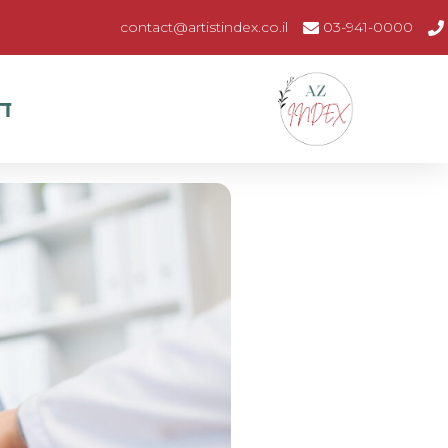
contact@artistindex.co.il
03-941-0000
ד