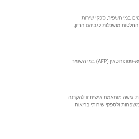
מים במי השפיר, ספקי שירותי
החלטות מושכלות לגביהם הריון,
בדיקת מי שפיר מספקת גם תובנה לגבי הבריאות הכללית וההתפתחות של העובר, מעבר לניתוח כרומוזומלי. לדוגמה, רמות האלפא-פטופרוטאין (AFP) במי השפיר
ית. גישה מותאמת אישית זו להקרנה
משפחות ולספקי שירותי בריאות