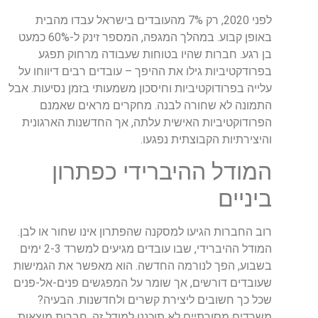
לפני 2020, רק 7% מהעובדים בישראל עבדו מהבית
באופן קבוע. במהלך המגפה, המספר זינק ל-60% כמעט
בן רגע. חברות שהיו בטוחות שעבודה מרחוק תפגע
בפרודקטיביות גילו את ההיפך – עובדים רבים דיווחו על
עלייה בפרודוקטיביות וחיסכון משמעותי בזמן נסיעות. אבל
התמונה לא שחורה לבנה. מחקרים מראים שאמנם
הפרודוקטיביות האישית עלתה, אך החדשנות הארגונית
והיצירתיות הקבוצתית נפגעו.
המודל ההיברידי כפתרון
ביניים
רוב החברות הגיעו למסקנה שהפתרון אינו שחור או לבן.
המודל ההיברידי, שבו עובדים מגיעים למשרד 2-3 ימים
בשבוע, הפך לנורמה החדשה. הוא מאפשר את הגמישות
שעובדים דורשים, אך שומר על המפגשים פנים-אל-פנים
שכל כך חשובים ליצירת קשרים ולחדשנות. הבעיה?
משרדים מסורתיים לא תוכננו למודל זה. חברות מוצאות